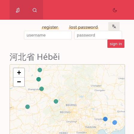
register
lost password
河北省 Héběi
+
−