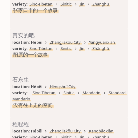
variety: 
Sino-Tibetan
Sinitic
Jìn
Zhānghū
张家口市的一个故事
真实的吧
location: 
Héběi
Zhāngjiākǒu City
Yángyuánxiàn
variety: 
Sino-Tibetan
Sinitic
Jìn
Zhānghū
阳原的一个故事
石东生
location: 
Héběi
Héngshuǐ City
variety: 
Sino-Tibetan
Sinitic
Mandarin
Standard 
Mandarin
没有往上走的空间
程程程
location: 
Héběi
Zhāngjiākǒu City
Kāngbǎoxiàn
variety: 
Sino-Tibetan
Sinitic
Jìn
Zhānghū