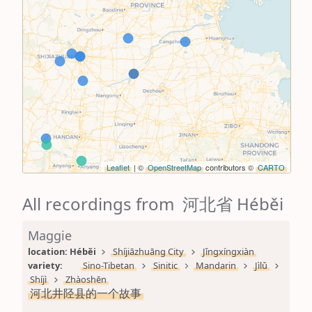
Leaflet
| ©
OpenStreetMap
contributors ©
CARTO
All recordings from 河北省 Héběi
Maggie
location: 
Héběi
Shíjiāzhuāng City
Jǐngxíngxiàn
variety: 
Sino-Tibetan
Sinitic
Mandarin
Jìlǔ
Shíjì
Zhàoshēn
河北井陉县的一个故事