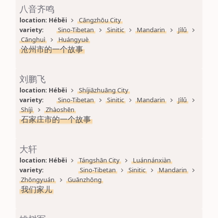
八音齐鸣
location: 
Héběi
Cāngzhōu City
variety: 
Sino-Tibetan
Sinitic
Mandarin
Jìlǔ
Cānghuì
Huángyuè
沧州市的一个故事
刘鹏飞
location: 
Héběi
Shíjiāzhuāng City
variety: 
Sino-Tibetan
Sinitic
Mandarin
Jìlǔ
Shíjì
Zhàoshēn
石家庄市的一个故事
大轩
location: 
Héběi
Tángshān City
Luánnánxiàn
variety: 
Sino-Tibetan
Sinitic
Mandarin
Zhōngyuán
Guānzhōng
我们家儿