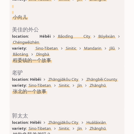
小向儿
美佳的外公
location: 
Héběi
Bǎodìng City
Bóyěxiàn
Chéngwěizhèn
variety: 
Sino-Tibetan
Sinitic
Mandarin
Jìlǔ
Bǎotáng
Dìngbà
程委镇的一个故事
老驴
location: 
Héběi
Zhāngjiākǒu City
Zhāngběi County
variety: 
Sino-Tibetan
Sinitic
Jìn
Zhānghū
张北的一个故事
郭太太
location: 
Héběi
Zhāngjiākǒu City
Huáiláixiàn
variety: 
Sino-Tibetan
Sinitic
Jìn
Zhānghū