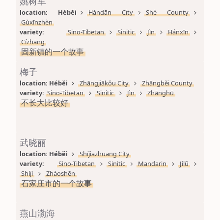
姚树军
location: 
Héběi
Hándān City
Shè County
Gùxīnzhèn
variety: 
Sino-Tibetan
Sinitic
Jìn
Hánxīn
Cízhāng
固新镇的一个故事
梅子
location: 
Héběi
Zhāngjiākǒu City
Zhāngběi County
variety: 
Sino-Tibetan
Sinitic
Jìn
Zhānghū
不长大比较好
武晓丽
location: 
Héběi
Shíjiāzhuāng City
variety: 
Sino-Tibetan
Sinitic
Mandarin
Jìlǔ
Shíjì
Zhàoshēn
石家庄市的一个故事
燕山渤海