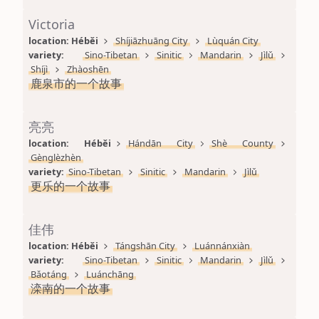
Victoria
location: 
Héběi
Shíjiāzhuāng City
Lùquán City
variety: 
Sino-Tibetan
Sinitic
Mandarin
Jìlǔ
Shíjì
Zhàoshēn
鹿泉市的一个故事
亮亮
location: 
Héběi
Hándān City
Shè County
Gènglèzhèn
variety: 
Sino-Tibetan
Sinitic
Mandarin
Jìlǔ
更乐的一个故事
佳伟
location: 
Héběi
Tángshān City
Luánnánxiàn
variety: 
Sino-Tibetan
Sinitic
Mandarin
Jìlǔ
Bǎotáng
Luánchāng
滦南的一个故事