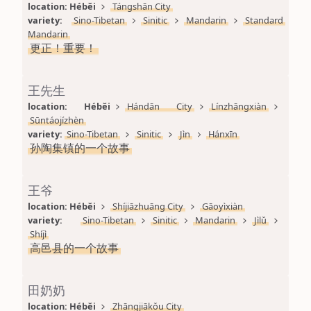
location: 
Héběi
Tángshān City
variety: 
Sino-Tibetan
Sinitic
Mandarin
Standard 
Mandarin
更正！重要！
王先生
location: 
Héběi
Hándān City
Línzhāngxiàn
Sūntáojízhèn
variety: 
Sino-Tibetan
Sinitic
Jìn
Hánxīn
孙陶集镇的一个故事
王爷
location: 
Héběi
Shíjiāzhuāng City
Gāoyìxiàn
variety: 
Sino-Tibetan
Sinitic
Mandarin
Jìlǔ
Shíjì
高邑县的一个故事
田奶奶
location: 
Héběi
Zhāngjiākǒu City