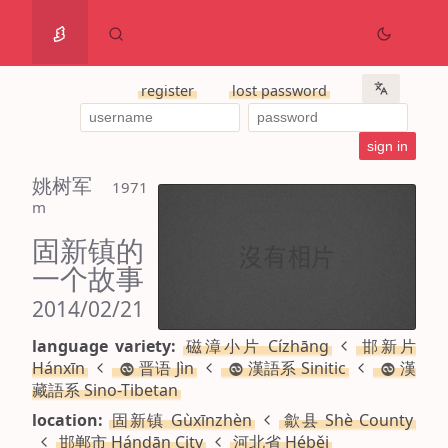
register
lost password
姚树军
 1971 
m
固新镇的
一个故事
2014/02/21
language variety:
磁漳小片 Cízhāng
邯新片
Hánxīn
晋语 Jìn
漢語系 Sinitic
漢
藏語系 Sino-Tibetan
location:
固新镇 Gùxīnzhèn
歙县 Shè County
邯郸市 Hándān City
河北省 Héběi