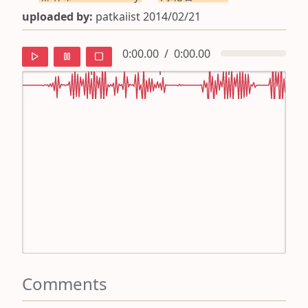
uploaded by:
patkaiist 2014/02/21
0:00.00
/
0:00.00
default
ipa
mandarin
roman
english
Comments