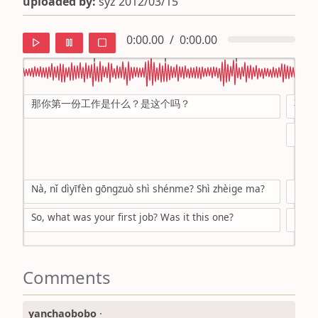
uploaded by:
syz 2012/03/15
0:00.00
/
0:00.00
那你第一份工作是什么？是这个吗？
不是
default
pu ʂɨ
ipa
mandarin
Nà, nǐ dìyīfèn gōngzuò shì shénme? Shì zhèige ma?
Bù s
roman
jiùsh
So, what was your first job? Was it this one?
No, m
english
[com
Comments
yanchaobobo
·