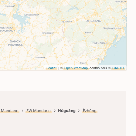
Leaflet
| ©
OpenStreetMap
contributors ©
CARTO
Mandarin
SW Mandarin
Húguǎng
Èzhōng