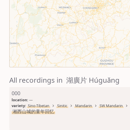
All recordings in 湖廣片 Húguǎng
000
location: 
—
variety: 
Sino-Tibetan
Sinitic
Mandarin
SW Mandarin
湘西山城的童年回忆