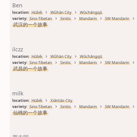
Ben
location: 
Húběi
Wǔhàn City
Wǔchāngqū
variety: 
Sino-Tibetan
Sinitic
Mandarin
SW Mandarin
武汉的一个故事
ilczz
location: 
Húběi
Wǔhàn City
Wǔchāngqū
variety: 
Sino-Tibetan
Sinitic
Mandarin
SW Mandarin
武昌的一个故事
milk
location: 
Húběi
Xiāntáo City
variety: 
Sino-Tibetan
Sinitic
Mandarin
SW Mandarin
仙桃的一个故事