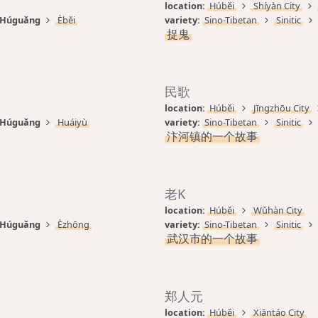
location: 
Húběi
Shíyàn City
Húguǎng
Èběi
variety: 
Sino-Tibetan
Sinitic
捉鬼
民歌
location: 
Húběi
Jīngzhōu City
Húguǎng
Huáiyù
variety: 
Sino-Tibetan
Sinitic
汴河镇的一个故事
老K
location: 
Húběi
Wǔhàn City
Húguǎng
Èzhōng
variety: 
Sino-Tibetan
Sinitic
武汉市的一个故事
郑人元
location: 
Húběi
Xiāntáo City