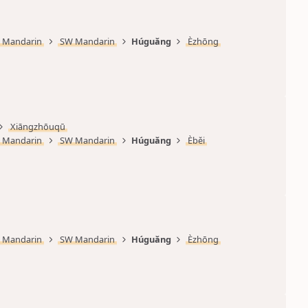
Mandarin
SW Mandarin
Húguǎng
Èzhōng
Xiāngzhōuqū
Mandarin
SW Mandarin
Húguǎng
Èběi
Mandarin
SW Mandarin
Húguǎng
Èzhōng