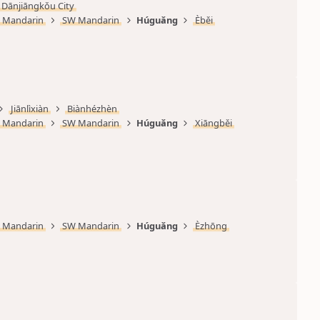
Dānjiāngkǒu City
Mandarin
SW Mandarin
Húguǎng
Èběi
Jiānlìxiàn
Biànhézhèn
Mandarin
SW Mandarin
Húguǎng
Xiāngběi
Mandarin
SW Mandarin
Húguǎng
Èzhōng