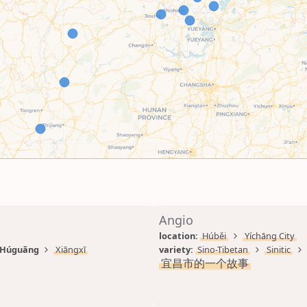
Angio
location: 
Húběi
Yíchāng City
Húguǎng
Xiāngxī
variety: 
Sino-Tibetan
Sinitic
宜昌市的一个故事