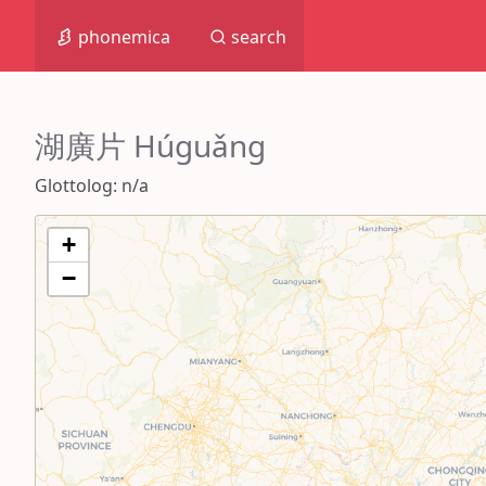
phonemica
search
湖廣片 Húguǎng
Glottolog: n/a
+
−