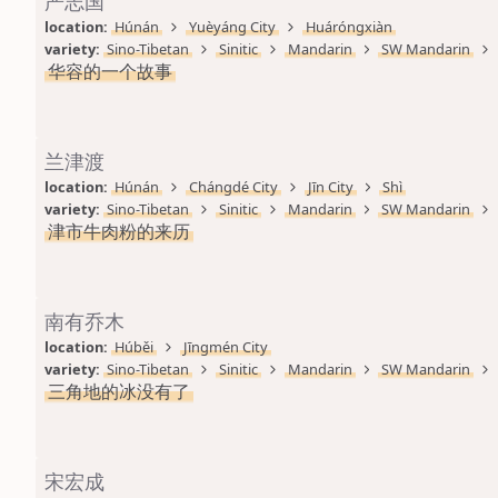
严志国
location: 
Húnán
Yuèyáng City
Huáróngxiàn
variety: 
Sino-Tibetan
Sinitic
Mandarin
SW Mandarin
华容的一个故事
兰津渡
location: 
Húnán
Chángdé City
Jīn City
Shì
variety: 
Sino-Tibetan
Sinitic
Mandarin
SW Mandarin
津市牛肉粉的来历
南有乔木
location: 
Húběi
Jīngmén City
variety: 
Sino-Tibetan
Sinitic
Mandarin
SW Mandarin
三角地的冰没有了
宋宏成