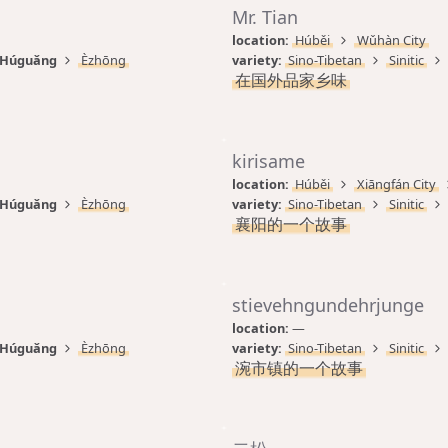
Mr. Tian
location: 
Húběi
Wǔhàn City
Húguǎng
Èzhōng
variety: 
Sino-Tibetan
Sinitic
在国外品家乡味
kirisame
location: 
Húběi
Xiāngfán City
Húguǎng
Èzhōng
variety: 
Sino-Tibetan
Sinitic
襄阳的一个故事
stievehngundehrjunge
location: 
—
Húguǎng
Èzhōng
variety: 
Sino-Tibetan
Sinitic
涴市镇的一个故事