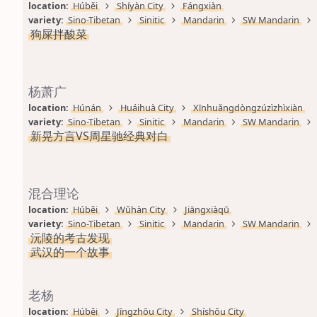
location: 
Húběi
Shíyàn City
Fángxiàn
variety: 
Sino-Tibetan
Sinitic
Mandarin
SW Mandarin
狗屎拌酸菜
杨萧广
location: 
Húnán
Huáihuà City
Xīnhuǎngdòngzúzìzhìxiàn
variety: 
Sino-Tibetan
Sinitic
Mandarin
SW Mandarin
新晃方言VS周星驰经典对白
混合理论
location: 
Húběi
Wǔhàn City
Jiāngxiàqū
variety: 
Sino-Tibetan
Sinitic
Mandarin
SW Mandarin
沅陵的考古发现
武汉的一个故事
老杨
location: 
Húběi
Jīngzhōu City
Shíshǒu City