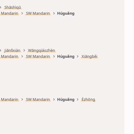
Shāshìqū
Mandarin
SW Mandarin
Húguǎng
Jiānlìxiàn
Wāngqiáozhèn
Mandarin
SW Mandarin
Húguǎng
Xiāngběi
Mandarin
SW Mandarin
Húguǎng
Èzhōng