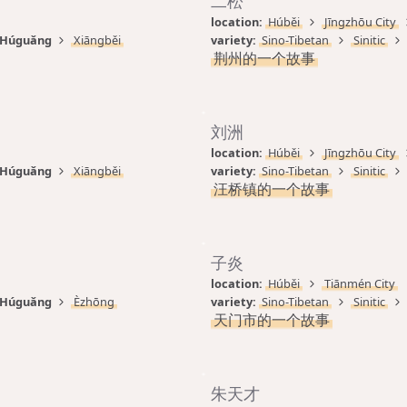
二松
location: 
Húběi
Jīngzhōu City
Húguǎng
Xiāngběi
variety: 
Sino-Tibetan
Sinitic
荆州的一个故事
刘洲
location: 
Húběi
Jīngzhōu City
Húguǎng
Xiāngběi
variety: 
Sino-Tibetan
Sinitic
汪桥镇的一个故事
子炎
location: 
Húběi
Tiānmén City
Húguǎng
Èzhōng
variety: 
Sino-Tibetan
Sinitic
天门市的一个故事
朱天才