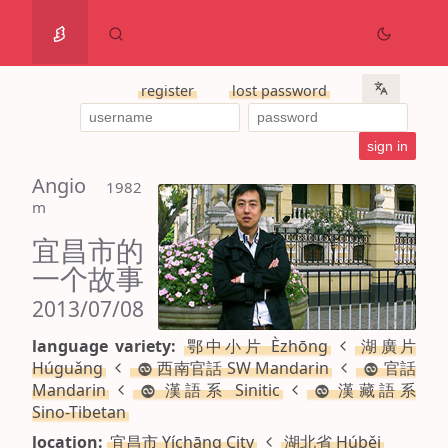
register
lost password
Angio
 1982 
m
宜昌市的
一个故事
2013/07/08
language variety:
鄂中小片 Èzhōng
湖廣片
Húguǎng
西南官話 SW Mandarin
官話
Mandarin
漢語系 Sinitic
漢藏語系
Sino-Tibetan
location:
宜昌市 Yíchāng City
湖北省 Húběi