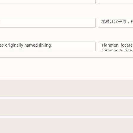
陵
地处江汉平原，
 originally named Jinling.
Tianmen locate
commodity rice.