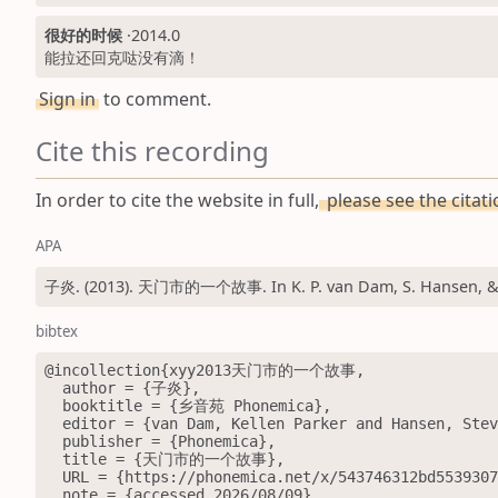
很好的时候
·
2014.0
能拉还回克哒没有滴！
Sign in
to comment.
Cite this recording
In order to cite the website in full,
please see the citat
APA
子炎. (2013). 天门市的一个故事. In K. P. van Dam, S. Hansen, & J.
bibtex
@incollection{xyy2013天门市的一个故事,

  author = {子炎},

  booktitle = {乡音苑 Phonemica},

  editor = {van Dam, Kellen Parker and Hansen, Steve and Qi, Jiayao},

  publisher = {Phonemica},

  title = {天门市的一个故事},

  URL = {https://phonemica.net/x/543746312bd553930782ab13/0},

  note = {accessed 2026/08/09},
