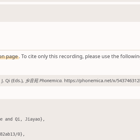
ion page
. To cite only this recording, please use the followin
 Qi (Eds.),
乡音苑 Phonemica.
https://phonemica.net/x/543746312