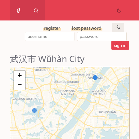
register
lost password
武汉市 Wǔhàn City
+
−