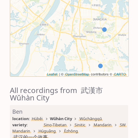
Leaflet
| ©
OpenStreetMap
contributors ©
CARTO
All recordings from 武漢市
Wǔhàn City
Ben
location: 
Húběi
Wǔhàn City
Wǔchāngqū
variety: 
Sino-Tibetan
Sinitic
Mandarin
SW 
Mandarin
Húguǎng
Èzhōng
武汉的一个故事