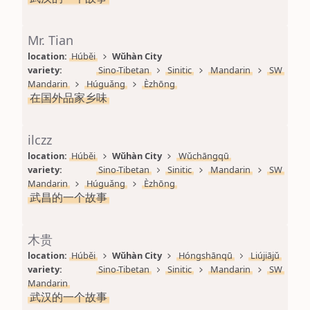
Mr. Tian
location: 
Húběi
Wǔhàn City
variety: 
Sino-Tibetan
Sinitic
Mandarin
SW 
Mandarin
Húguǎng
Èzhōng
在国外品家乡味
ilczz
location: 
Húběi
Wǔhàn City
Wǔchāngqū
variety: 
Sino-Tibetan
Sinitic
Mandarin
SW 
Mandarin
Húguǎng
Èzhōng
武昌的一个故事
木贵
location: 
Húběi
Wǔhàn City
Hóngshānqū
Liújiājǔ
variety: 
Sino-Tibetan
Sinitic
Mandarin
SW 
Mandarin
武汉的一个故事