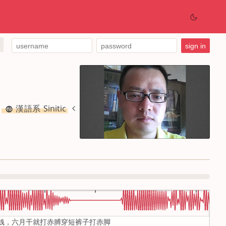
漢語系 Sinitic
钱，六月干就打赤膊穿短裤子打赤脚