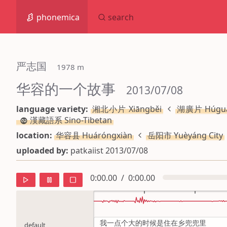
phonemica
search
严志国
 1978 m
华容的一个故事
 2013/07/08
language variety:
湘北小片 Xiāngběi
湖廣片 Húgu
漢藏語系 Sino-Tibetan
location:
华容县 Huáróngxiàn
岳阳市 Yuèyáng City
uploaded by:
patkaiist 2013/07/08
0:00.00
/
0:00.00
我一点个大的时候是住在乡兜兜里
default