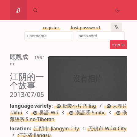
register
lost password
顾凯成
 1991 
m
江阴的一
个故事
2013/07/05
language variety:
毗陵小片 Pílíng
太湖片
Tàihú
吳語 Wú
漢語系 Sinitic
漢
藏語系 Sino-Tibetan
location:
江阴市 Jiāngyīn City
无锡市 Wúxī City
江苏省 Jiāngsū