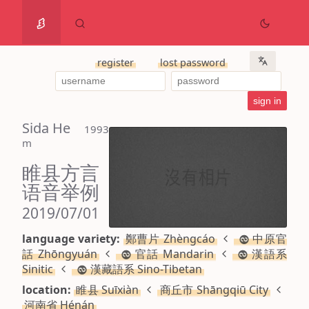
register
lost password
Sida He
 1993 
m
睢县方言
语音举例
2019/07/01
language variety:
鄭曹片 Zhèngcáo
中原官
話 Zhōngyuán
官話 Mandarin
漢語系
Sinitic
漢藏語系 Sino-Tibetan
location:
睢县 Suīxiàn
商丘市 Shāngqiū City
河南省 Hénán