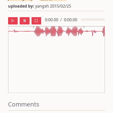
uploaded by:
yangxh 2015/02/25
0:00.00
/
0:00.00
default
ipa
mandarin
roman
english
Comments