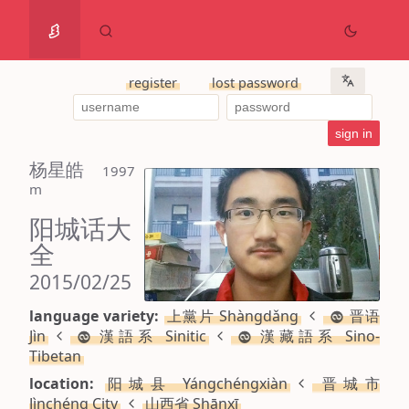
register
lost password
杨星皓
 1997 
m
阳城话大
全
2015/02/25
language variety:
上黨片 Shàngdǎng
晋语
Jìn
漢語系 Sinitic
漢藏語系 Sino-
Tibetan
location:
阳城县 Yángchéngxiàn
晋城市
Jìnchéng City
山西省 Shānxī