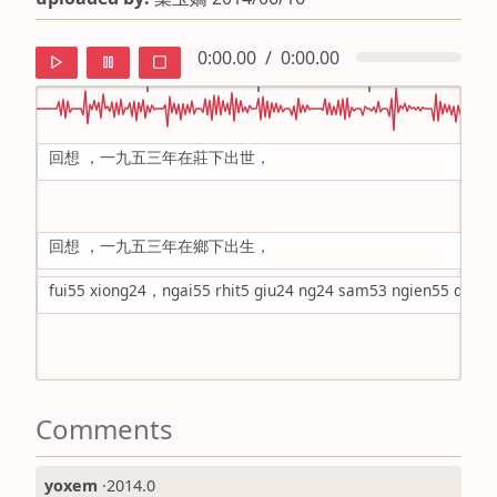
0:00.00
/
0:00.00
回想 ，一九五三年在莊下出世，
default
ipa
回想 ，一九五三年在鄉下出生，
mandarin
fui55 xiong24，ngai55 rhit5 giu24 ng24 sam53 ngien55 du33
roman
english
Comments
yoxem
·
2014.0