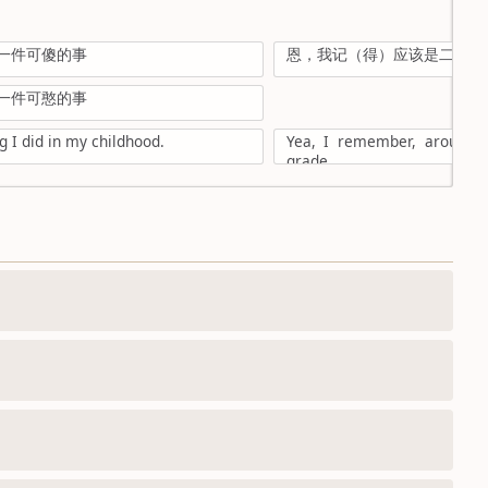
一件可傻的事
恩，我记（得）应该是二年级
一件可憨的事
g I did in my childhood.
Yea, I remember, around 
grade