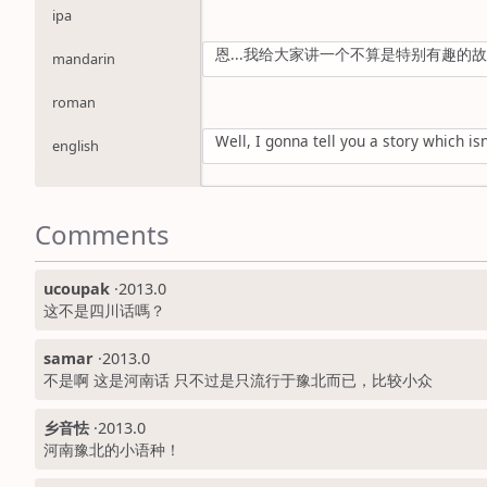
ipa
恩...我给大家讲一个不算是特别有趣的
mandarin
roman
Well, I gonna tell you a story which isn
english
Comments
ucoupak
·
2013.0
这不是四川话嗎？
samar
·
2013.0
不是啊 这是河南话 只不过是只流行于豫北而已，比较小众
乡音怯
·
2013.0
河南豫北的小语种！