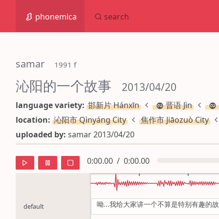
phonemica
search
samar
 1991 f
沁阳的一个故事
 2013/04/20
language variety:
邯新片 Hánxīn
晋语 Jìn
location:
沁阳市 Qìnyáng City
焦作市 Jiāozuò City
uploaded by:
samar 2013/04/20
0:00.00
/
0:00.00
呦...我给大家讲一个不算是特别有趣的
default