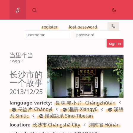
register
lost password
当里个当
1990 f
长沙市的
一个故事
2013/12/25
language variety:
長株潭小片 Chángzhūtán
長益片 Chángyì
湘語 Xiāngyǔ
漢語
系 Sinitic
漢藏語系 Sino-Tibetan
location:
长沙市 Chángshā City
湖南省 Húnán