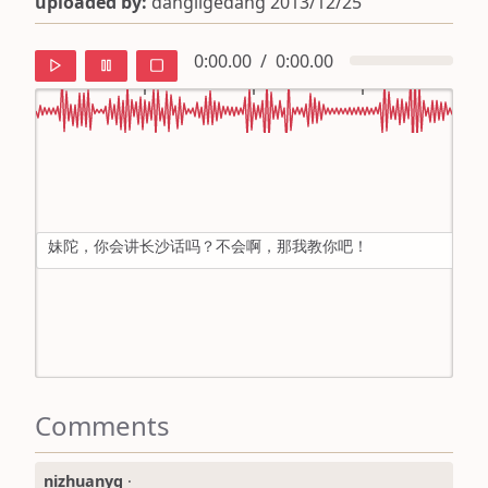
uploaded by:
dangligedang 2013/12/25
0:00.00
/
0:00.00
default
ipa
妹陀，你会讲长沙话吗？不会啊，那我教你吧！
mandarin
roman
english
Comments
nizhuanyq
·