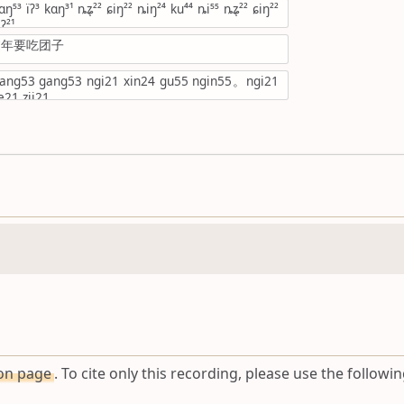
ŋ⁵³ ïʔ³ kɑŋ³¹ ȵʑ̩²² ɕiŋ²² ȵiŋ²⁴ ku⁴⁴ ȵi⁵⁵ ȵʑ̩²² ɕiŋ²²
ʔ²¹
过年要吃团子
gang53 gang53 ngi21 xin24 gu55 ngin55。ngi21
e21 zii21
ion page
. To cite only this recording, please use the followin