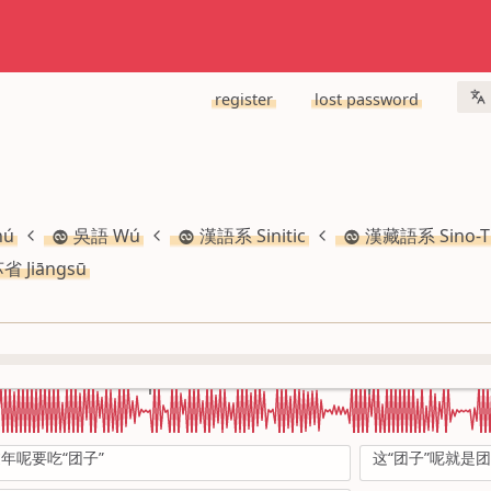
register
lost password
hú
吳語 Wú
漢語系 Sinitic
漢藏語系 Sino-Ti
省 Jiāngsū
年呢要吃“团子”
这“团子”呢就是