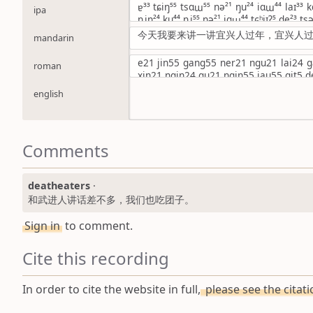
ɐ³³ tɕiŋ⁵⁵ tsɑɯ⁵⁵ nə²¹ ŋu²⁴ iɑɯ⁴⁴ laɪ³³ kɑ
ipa
ȵiŋ²⁴ ku⁴⁴ ȵi⁵⁵ nə²¹ iɑɯ⁴⁴ tɕʰiɪʔ⁵ de²³ tsə
今天我要来讲一讲宜兴人过年，宜兴人
mandarin
e21 jin55 gang55 ner21 ngu21 lai24 
roman
xin21 ngin24 gu21 ngin55 iau55 qit5 d
english
Comments
deatheaters
·
和武进人讲话差不多，我们也吃团子。
Sign in
to comment.
Cite this recording
In order to cite the website in full,
please see the citat