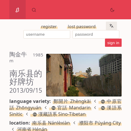
register
lost password
陶金牛
 1985 
m
南乐县的
好牌坊
2013/09/15
language variety:
鄭開片 Zhèngkāi
中原官
話 Zhōngyuán
官話 Mandarin
漢語系
Sinitic
漢藏語系 Sino-Tibetan
location:
南乐县 Nánlèxiàn
濮阳市 Púyáng City
河南省 Hénán