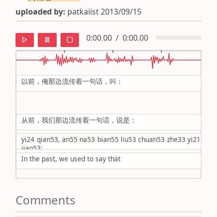
uploaded by:
patkaiist 2013/09/15
0:00.00
/
0:00.00
以前，俺那边流传着一句话，叫：
default
ipa
从前，我们那边流传着一句话，说是：
mandarin
yi24 qian53, an55 na53 bian55 liu53 chuan53 zhe33 yi21 jj55
roman
jiao53:
In the past, we used to say that
english
Comments