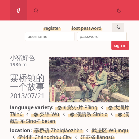
register
lost password
小猪好色
1986 m
寨桥镇的
一个故事
2013/07/21
language variety:
毗陵小片 Pílíng
太湖片
Tàihú
吳語 Wú
漢語系 Sinitic
漢
藏語系 Sino-Tibetan
location:
寨桥镇 Zhàiqiáozhèn
武进区 Wǔjìnqū
常州市 Chángzhōu City
江苏省 Jiāngsū