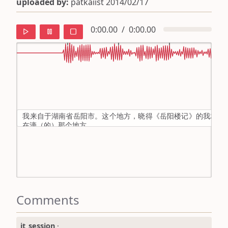
uploaded by:
patkaiist 2014/02/17
0:00.00
/
0:00.00
default
ipa
我来自于湖南省岳阳市。这个地方，晓得《岳阳楼记》的我就会
mandarin
在滴（的）那个地方。
roman
english
Comments
it_session
·