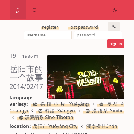
register
lost password
T9
 1986 m
岳阳市的
一个故事
2014/02/17
language
variety:
岳陽小片 Yuèyáng
長益片
Chángyì
湘語 Xiāngyǔ
漢語系 Sinitic
漢藏語系 Sino-Tibetan
location:
岳阳市 Yuèyáng City
湖南省 Húnán