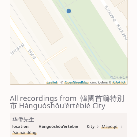
Leaflet
| ©
OpenStreetMap
contributors ©
CARTO
All recordings from 韓國首爾特別
市 Hánguóshǒu'ěrtèbié City
华侨先生
location: 
Hánguóshǒu'ěrtèbié City
Mápǔqū
Yánnándòng