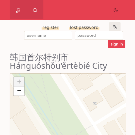
register
lost password
韩国首尔特别市
Hánguóshǒu'ěrtèbié City
+
−