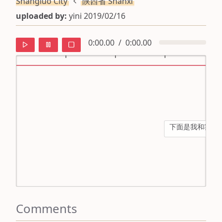
Shāngluò City
陕西省 Shǎnxī
uploaded by:
yini 2019/02/16
0:00.00
/
0:00.00
default
ipa
下面是我和我妈妈
mandarin
roman
english
Comments