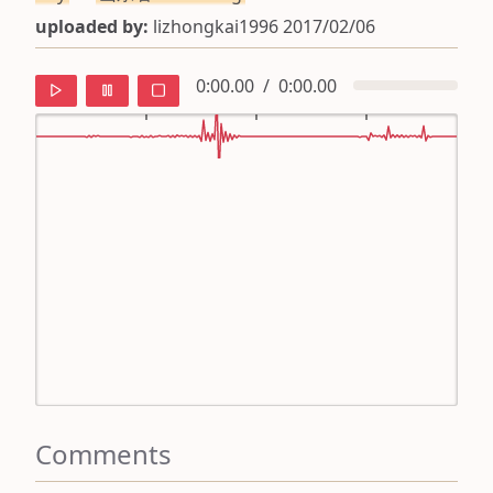
uploaded by:
lizhongkai1996 2017/02/06
0:00.00
/
0:00.00
default
ipa
mandarin
roman
english
Comments