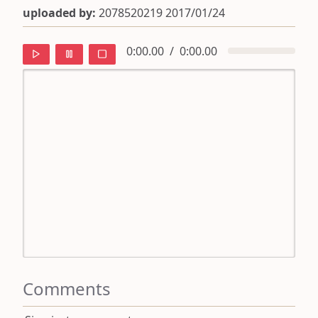
uploaded by:
2078520219 2017/01/24
0:00.00
/
0:00.00
default
ipa
mandarin
roman
english
Comments