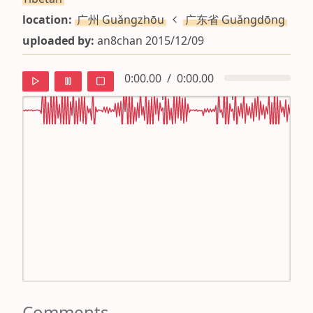
location:
广州 Guǎngzhōu
广东省 Guǎngdōng
uploaded by:
an8chan 2015/12/09
0:00.00
/
0:00.00
default
ipa
mandarin
roman
english
Comments