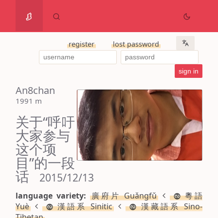
register
lost password
An8chan
1991 m
关于“呼吁
大家参与
这个项
目”的一段
话
 2015/12/13
language variety:
廣府片 Guǎngfǔ
粵語
Yuè
漢語系 Sinitic
漢藏語系 Sino-
Tibetan