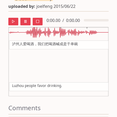
uploaded by:
joelfeng 2015/06/22
0:00.00
/
0:00.00
泸州人爱喝酒，我们把喝酒喊成是干单碗
default
ipa
mandarin
roman
Luzhou people favor drinking.
english
Comments