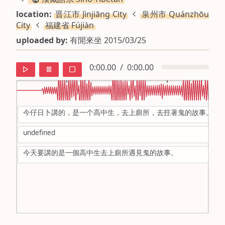
location:
晋江市 Jìnjiāng City
泉州市 Quánzhōu
City
福建省 Fújiàn
uploaded by:
有閒來坐 2015/03/25
0:00.00
/
0:00.00
今仔日卜講的，是一个高中生，去上廁所，去拄著鬼的故事。
default
undefined
ipa
今天要講的是一個高中生去上廁所遇見鬼的故事。
mandarin
roman
english