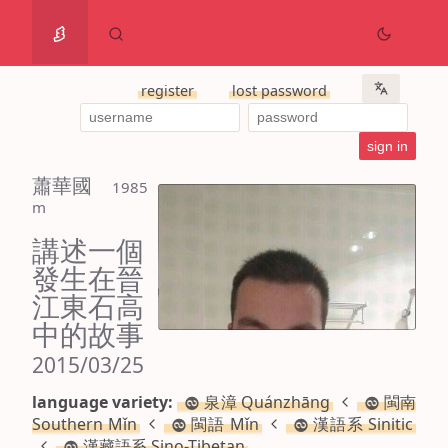
register
lost password
蕭華國
 1985 
m
講述一個
發生在晉
江東石高
中的故事
2015/03/25
language variety:
泉漳 Quánzhāng
閩南
Southern Mǐn
閩語 Mǐn
漢語系 Sinitic
漢藏語系 Sino-Tibetan