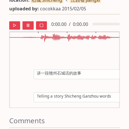
location:
石城 Shíchéng
江西省 Jiāngxī
uploaded by:
cocokkaa 2015/02/05
0:00.00
/
0:00.00
default
ipa
讲一段赣州石城话的故事
mandarin
roman
Telling a story Shicheng Ganzhou words
english
Comments