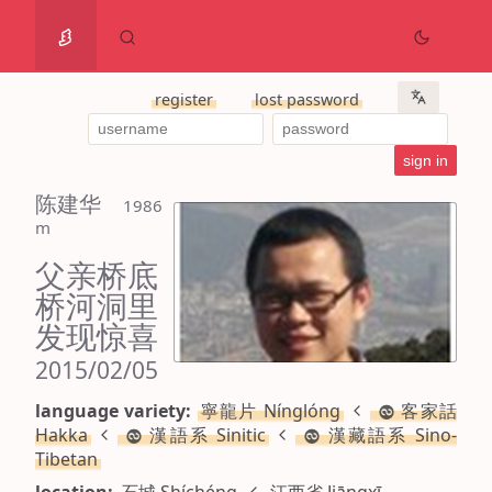
register
lost password
陈建华
 1986 
m
父亲桥底
桥河洞里
发现惊喜
2015/02/05
language variety:
寧龍片 Nínglóng
客家話
Hakka
漢語系 Sinitic
漢藏語系 Sino-
Tibetan