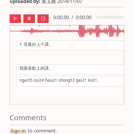
uploaded by:
葉玉嬌 2014/11/07
0:00.00
/
0:00.00
亻厓最好上个課。
default
ipa
我最喜歡上的課。
mandarin
ngai55 zui24 hau21 shong53 gai21 ko21。
roman
english
Comments
Sign in
to comment.