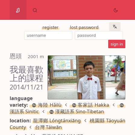
register
lost password
恩頭
 2001 m
我最喜歡
上的課程
2014/11/21
language
variety:
海陸 Hǎilù
客家話 Hakka
漢語系 Sinitic
漢藏語系 Sino-Tibetan
location:
龍潭鄉 Lóngtánxiāng
桃園縣 Táoyuán
County
台灣 Táiwān