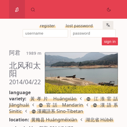
register
lost password
阿君
 1989 m
北风和太
阳
2014/04/22
language
variety:
黃孝片 Huángxiào
江淮官話
Jiānghuái
官話 Mandarin
漢語系
Sinitic
漢藏語系 Sino-Tibetan
location:
黄梅县 Huángméixiàn
湖北省 Húběi