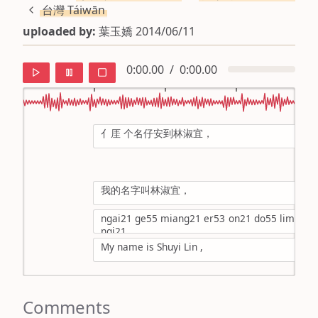
台灣 Táiwān
uploaded by:
葉玉嬌 2014/06/11
0:00.00
/
0:00.00
亻厓 个名仔安到林淑宜，
default
ipa
我的名字叫林淑宜，
mandarin
ngai21 ge55 miang21 er53 on21 do55 lim21 si
roman
ngi21，
My name is Shuyi Lin ,
english
Comments