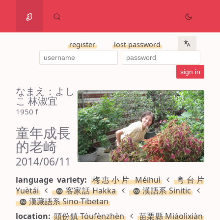
register
lost password
なまえ：よし
こ 林淑宜
1950 f
童年成長
的老崎
2014/06/11
language variety:
梅惠小片 Méihuì
粵台片
Yuètái
客家話 Hakka
漢語系 Sinitic
漢藏語系 Sino-Tibetan
location:
頭份鎮 Tóufènzhèn
苗栗縣 Miáolìxiàn