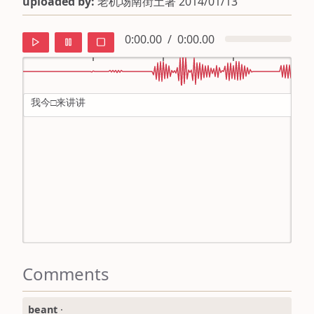
uploaded by:
老机场南街土著 2014/01/13
0:00.00
/
0:00.00
我今□来讲讲
default
ipa
mandarin
roman
english
Comments
beant
·