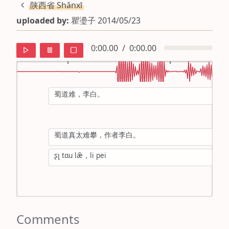
陕西省 Shǎnxī
uploaded by:
瞿璗子 2014/05/23
0:00.00
/
0:00.00
蜀道难，李白。
default
ipa
蜀道真太难攀，作者李白。
mandarin
ʂʅ tɑu læ̃，li pei
roman
english
Comments