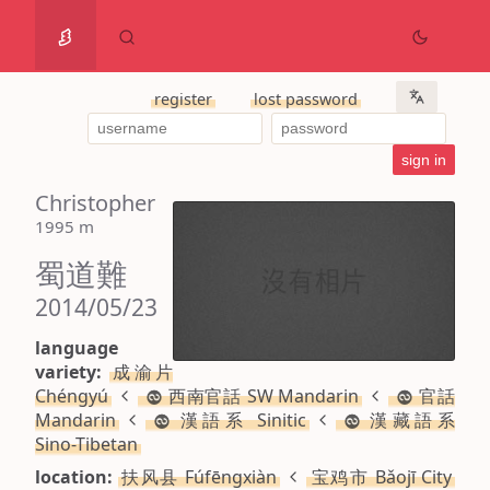
register
lost password
Christopher
1995 m
蜀道難
2014/05/23
language
variety:
成渝片
Chéngyú
西南官話 SW Mandarin
官話
Mandarin
漢語系 Sinitic
漢藏語系
Sino-Tibetan
location:
扶风县 Fúfēngxiàn
宝鸡市 Bǎojī City