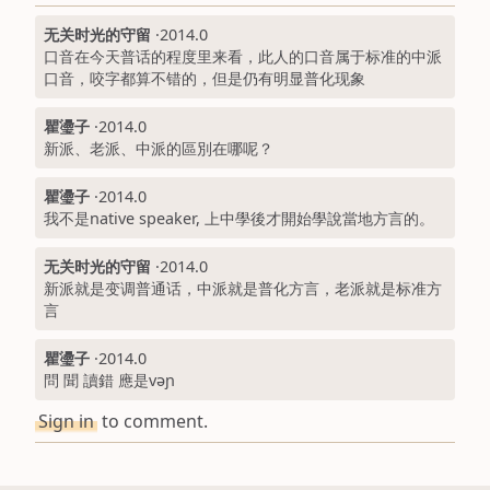
无关时光的守留
·
2014.0
口音在今天普话的程度里来看，此人的口音属于标准的中派
口音，咬字都算不错的，但是仍有明显普化现象
瞿璗子
·
2014.0
新派、老派、中派的區別在哪呢？
瞿璗子
·
2014.0
我不是native speaker, 上中學後才開始學說當地方言的。
无关时光的守留
·
2014.0
新派就是变调普通话，中派就是普化方言，老派就是标准方
言
瞿璗子
·
2014.0
問 聞 讀錯 應是vəɲ
Sign in
to comment.