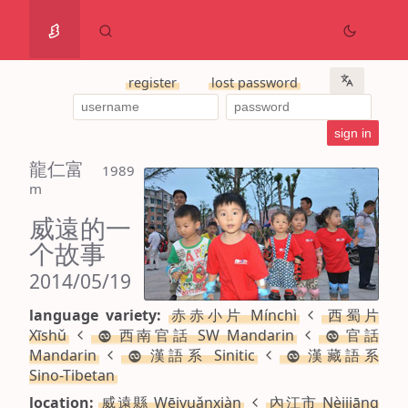
register
lost password
龍仁富
 1989 
m
威遠的一
个故事
2014/05/19
language variety:
赤赤小片 Mínchì
西蜀片
Xīshǔ
西南官話 SW Mandarin
官話
Mandarin
漢語系 Sinitic
漢藏語系
Sino-Tibetan
location:
威遠縣 Wēiyuǎnxiàn
內江市 Nèijiāng