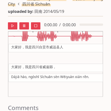
City
四川省 Sìchuān
uploaded by:
田南 2014/05/19
0:00.00
/
0:00.00
大家好，我是四川自贡市威远县人
default
ipa
大家好，我是四川省威遠縣，
mandarin
Dájiā hào, ngòshī Síchuān sèn Wēiyuàn xián rên.
roman
english
Comments