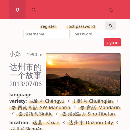
register
lost password
小郑
 1990 m
达州市的
一个故事
2013/07/06
language
variety:
成渝片 Chéngyú
川黔片 Chuānqián
西南官話 SW Mandarin
官話 Mandarin
漢語系 Sinitic
漢藏語系 Sino-Tibetan
location:
达县 Dáxiàn
达州市 Dázhōu City
四川省 Sìchuān