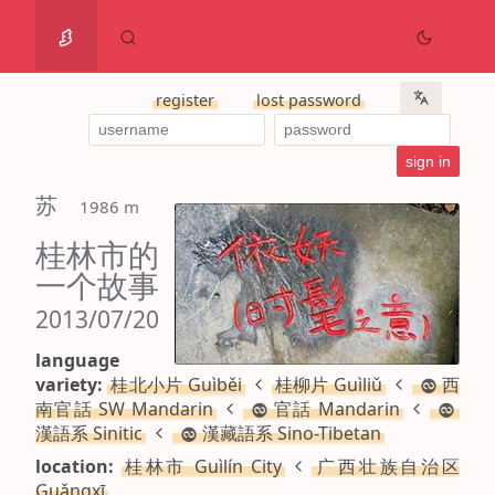
register
lost password
苏
 1986 m
桂林市的
一个故事
2013/07/20
language
variety:
桂北小片 Guìběi
桂柳片 Guìliǔ
西
南官話 SW Mandarin
官話 Mandarin
漢語系 Sinitic
漢藏語系 Sino-Tibetan
location:
桂林市 Guìlín City
广西壮族自治区
Guǎngxī