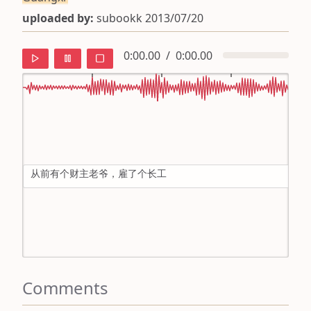
uploaded by:
subookk 2013/07/20
0:00.00
/
0:00.00
default
ipa
从前有个财主老爷，雇了个长工
mandarin
roman
english
Comments