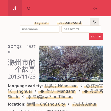
register
lost password
songs
 1987 
m
滁州市的
一个故事
2013/11/23
language variety:
洪巢片 Hóngcháo
江淮官
話 Jiānghuái
官話 Mandarin
漢語系
Sinitic
漢藏語系 Sino-Tibetan
location:
滁州市 Chúzhōu City
安徽省 Anhuī