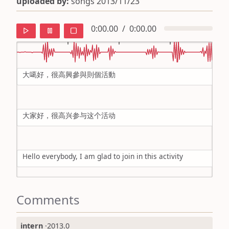
uploaded by:
songs 2013/11/23
0:00.00
/
0:00.00
大噶好，很高興參與則個活動
default
ipa
大家好，很高兴参与这个活动
mandarin
roman
Hello everybody, I am glad to join in this activity
english
Comments
intern
·
2013.0