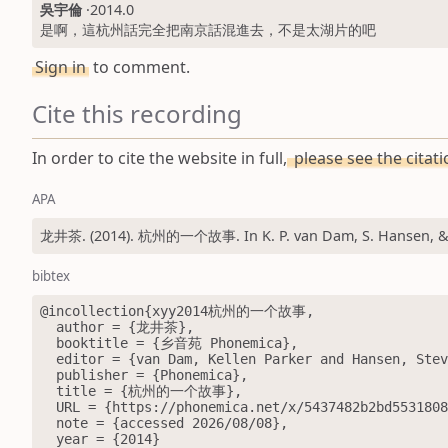
吳宇倫
·
2014.0
是啊，這杭州話完全把南京話混進去，不是太湖片的吧
Sign in
to comment.
Cite this recording
In order to cite the website in full,
please see the citat
APA
龙井茶. (2014). 杭州的一个故事. In K. P. van Dam, S. Hansen, & J.
bibtex
@incollection{xyy2014杭州的一个故事,

  author = {龙井茶},

  booktitle = {乡音苑 Phonemica},

  editor = {van Dam, Kellen Parker and Hansen, Steve and Qi, Jiayao},

  publisher = {Phonemica},

  title = {杭州的一个故事},

  URL = {https://phonemica.net/x/5437482b2bd553180882ab33/0},

  note = {accessed 2026/08/08},

  year = {2014}
