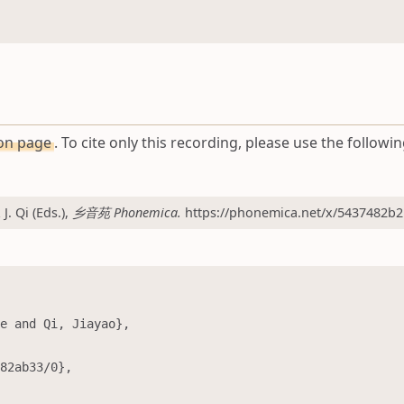
ion page
. To cite only this recording, please use the followin
 Qi (Eds.),
乡音苑 Phonemica.
https://phonemica.net/x/5437482b2