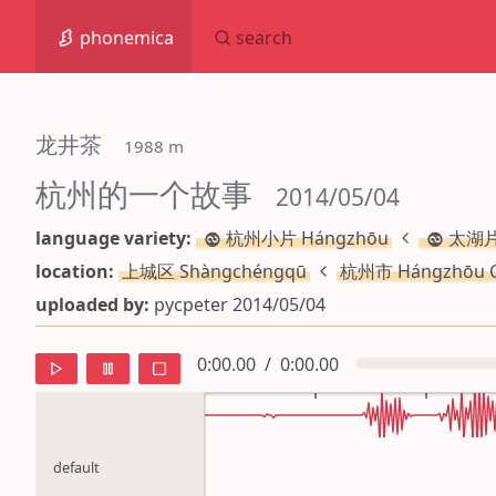
phonemica
search
龙井茶
 1988 m
杭州的一个故事
 2014/05/04
language variety:
杭州小片 Hángzhōu
太湖片 
location:
上城区 Shàngchéngqū
杭州市 Hángzhōu C
uploaded by:
pycpeter 2014/05/04
0:00.00
/
0:00.00
default