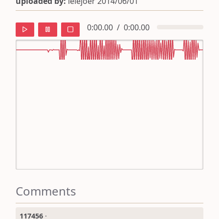
uploaded by:
lelejoer 2014/06/01
0:00.00
/
0:00.00
default
ipa
mandarin
roman
english
Comments
117456
·