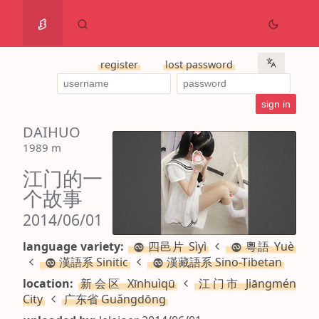
register
lost password
DAIHUO
1989 m
江门的一
个故事
2014/06/01
language variety:
四邑片 Sìyì
粵語 Yuè
漢語系 Sinitic
漢藏語系 Sino-Tibetan
location:
新会区 Xīnhuìqū
江门市 Jiāngmén
City
广东省 Guǎngdōng