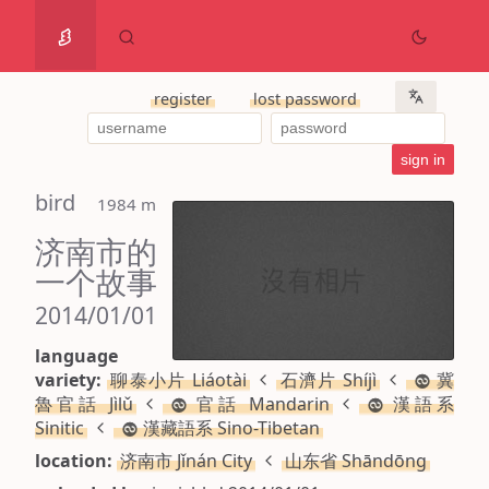
register
lost password
bird
 1984 m
济南市的
一个故事
2014/01/01
language
variety:
聊泰小片 Liáotài
石濟片 Shíjì
冀
魯官話 Jìlǔ
官話 Mandarin
漢語系
Sinitic
漢藏語系 Sino-Tibetan
location:
济南市 Jǐnán City
山东省 Shāndōng