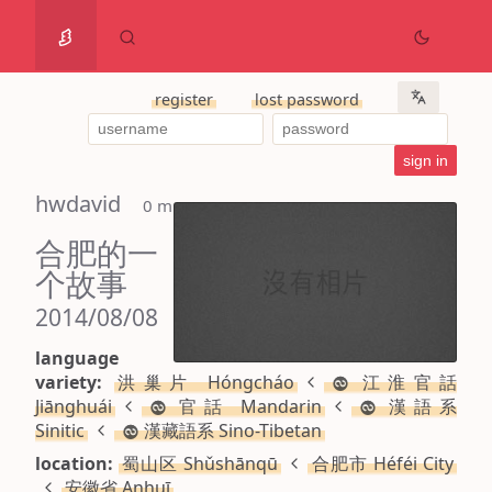
register
lost password
hwdavid
 0 m
合肥的一
个故事
2014/08/08
language
variety:
洪巢片 Hóngcháo
江淮官話
Jiānghuái
官話 Mandarin
漢語系
Sinitic
漢藏語系 Sino-Tibetan
location:
蜀山区 Shǔshānqū
合肥市 Héféi City
安徽省 Anhuī