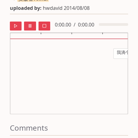
uploaded by:
hwdavid 2014/08/08
0:00.00
/
0:00.00
我滴个乖乖
default
ipa
mandarin
roman
english
Comments