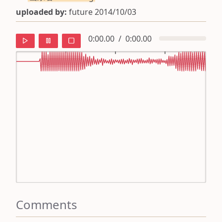
uploaded by:
future 2014/10/03
0:00.00
/
0:00.00
default
ipa
mandarin
roman
english
Comments