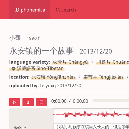
phonemica
search
小骞
 1990 f
永安镇的一个故事
 2013/12/20
language variety:
成渝片 Chéngyú
川黔片 Chuānq
漢藏語系 Sino-Tibetan
location:
永安镇 Yǒng'ānzhèn
奉节县 Fèngjiéxiàn
uploaded by:
feiyuxq 2013/12/20
0:00.00
/
0:00.00
我呢小时候事在镇里头长大的，但是每
default