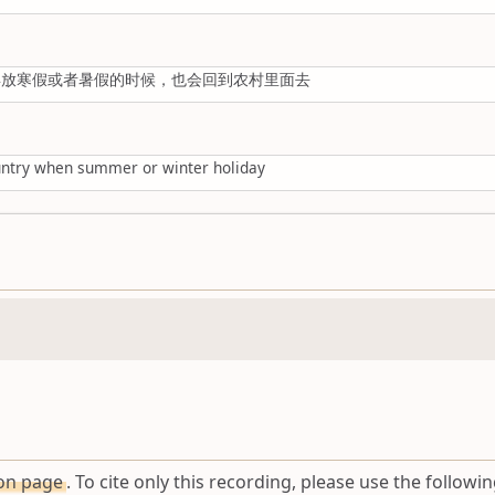
年放寒假或者暑假的时候，也会回到农村里面去
country when summer or winter holiday
ion page
. To cite only this recording, please use the followin