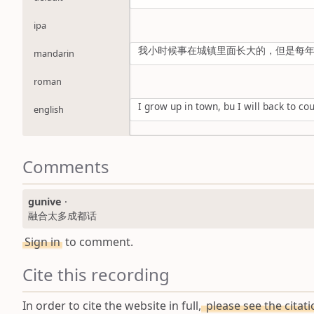
ipa
我小时候事在城镇里面长大的，但是每
mandarin
roman
I grow up in town, bu I will back to 
english
Comments
gunive
·
融合太多成都话
Sign in
to comment.
Cite this recording
In order to cite the website in full,
please see the citat