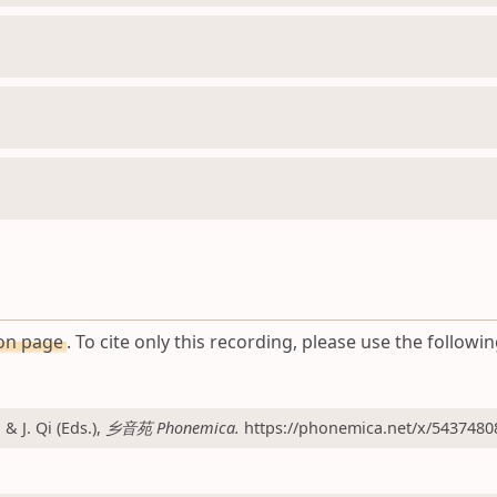
ion page
. To cite only this recording, please use the followin
 J. Qi (Eds.),
乡音苑 Phonemica.
https://phonemica.net/x/5437480