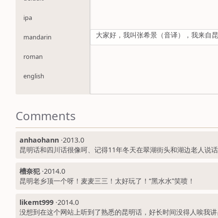
ipa
大家好，我叫张希景（音译），我来自
mandarin
roman
english
Comments
anhaohann
·
2013.0
昆明话和四川话很像呵、记得11年冬天在翠湖街头和湖边老人说话
槽奈犯
·
2014.0
昆明老乡顶一个呀！麦麦三三！太好玩了！“黑水水”笑喷！
likemt999
·
2014.0
没想到在这个网站上听到了熟悉的昆明话，好长时间没得人唉我讲