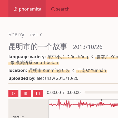
phonemica
search
Sherry
 1991 f
昆明市的一个故事
 2013/10/26
language variety:
滇中小片 Diānzhōng
雲南片 Yún
漢藏語系 Sino-Tibetan
location:
昆明市 Kūnmíng City
云南省 Yúnnán
uploaded by:
alecshaw 2013/10/26
0:00.00
/
0:00.00
default