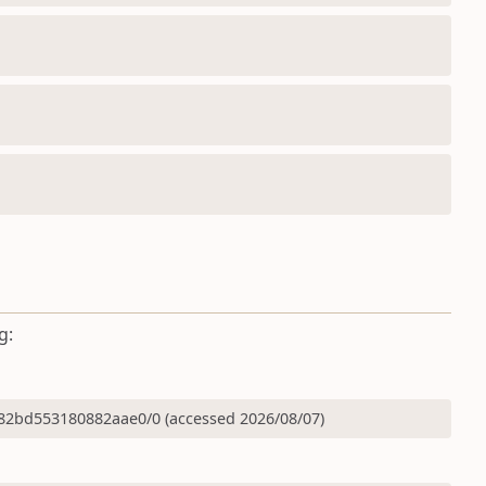
g:
82bd553180882aae0/0 (accessed 2026/08/07)