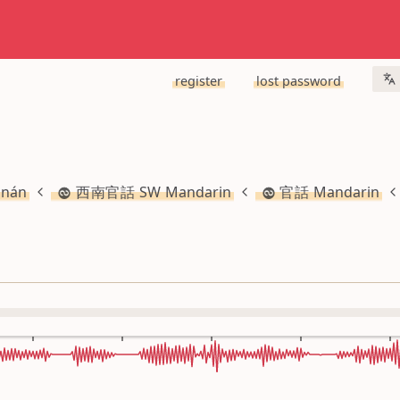
register
lost password
nán
西南官話 SW Mandarin
官話 Mandarin