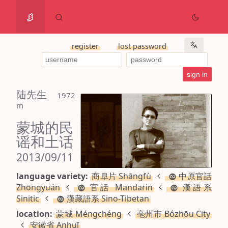
register
lost password
陆先生
 1972 
m
蒙城的民
谣和土话
2013/09/11
language variety:
商阜片 Shāngfù
中原官話
Zhōngyuán
官話 Mandarin
漢語系
Sinitic
漢藏語系 Sino-Tibetan
location:
蒙城 Méngchéng
亳州市 Bózhōu City
安徽省 Anhuī