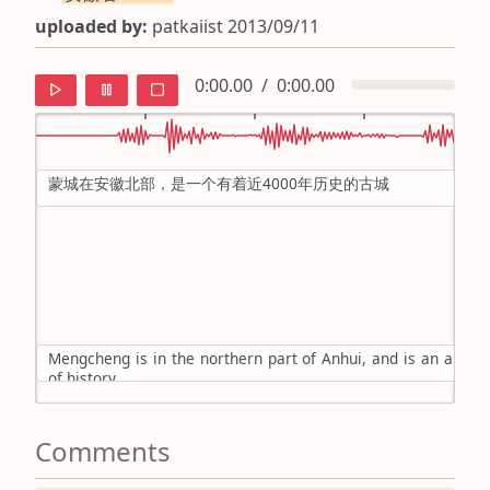
uploaded by:
patkaiist 2013/09/11
0:00.00
/
0:00.00
蒙城在安徽北部，是一个有着近4000年历史的古城
default
ipa
mandarin
roman
Mengcheng is in the northern part of Anhui, and is an ancien
english
of history.
Comments