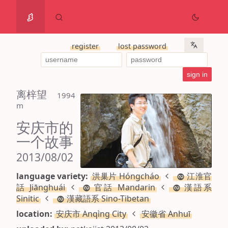
register
lost password
离梓望
 1994 
m
安庆市的
一个故事
2013/08/02
language variety:
洪巢片 Hóngcháo
江淮官
話 Jiānghuái
官話 Mandarin
漢語系
Sinitic
漢藏語系 Sino-Tibetan
location:
安庆市 Anqìng City
安徽省 Anhuī