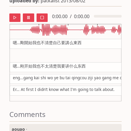
uploaded by:
patkaiist 2013/08/02
0:00.00
/
0:00.00
嗯…剛開始我也不清楚自己要講么東西
default
ipa
嗯…刚开始我也不太清楚我要讲什么东西
mandarin
eng...gang kai shi wo ye bu tai qingcou ziji yao gang me dong 
roman
Er… At first I didn’t know what I'm going to talk about.
english
Comments
aouao
·