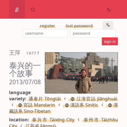
register
lost password
王萍
 1977 f
泰兴的一
个故事
2013/07/08
language
variety:
通泰片 Tōngtài
江淮官話 Jiānghuái
官話 Mandarin
漢語系 Sinitic
漢
藏語系 Sino-Tibetan
location:
泰兴市 Tàixīng City
泰州市 Tàizhōu
City
江苏省 Jiāngsū