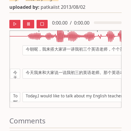
uploaded by:
patkaiist 2013/08/02
0:00.00
/
0:00.00
今朝呢，我来搭大家讲一讲我初三个英语老师，个个英语
default
ipa
今
今天我来和大家说一说我初三的英语老师。那个英语老师
mandarin
天
我
roman
来
和
Today,I
Today,I would like to talk about my English teacher wh
english
大
would
家
like
说
to
一
talk
Comments
说
about
我
my
初