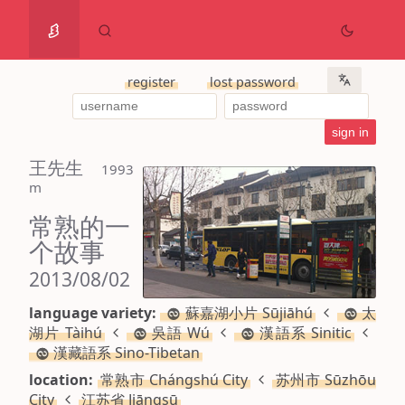
register
lost password
王先生
 1993 
m
常熟的一
个故事
2013/08/02
language variety:
蘇嘉湖小片 Sūjiāhú
太
湖片 Tàihú
吳語 Wú
漢語系 Sinitic
漢藏語系 Sino-Tibetan
location:
常熟市 Chángshú City
苏州市 Sūzhōu
City
江苏省 Jiāngsū