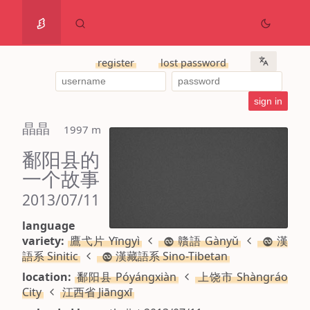
register
lost password
晶晶
 1997 m
鄱阳县的
一个故事
2013/07/11
language
variety:
鷹弋片 Yīngyì
贛語 Gànyǔ
漢
語系 Sinitic
漢藏語系 Sino-Tibetan
location:
鄱阳县 Póyángxiàn
上饶市 Shàngráo
City
江西省 Jiāngxī