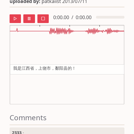
uploaded by:
patkaiist 2013/07/11
0:00.00
/
0:00.00
default
ipa
我是江西省，上饶市，鄱阳县的！
mandarin
roman
english
Comments
2333
·