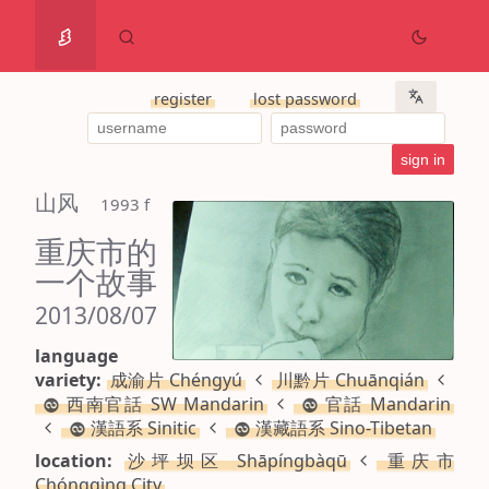
register
lost password
山风
 1993 f
重庆市的
一个故事
2013/08/07
language
variety:
成渝片 Chéngyú
川黔片 Chuānqián
西南官話 SW Mandarin
官話 Mandarin
漢語系 Sinitic
漢藏語系 Sino-Tibetan
location:
沙坪坝区 Shāpíngbàqū
重庆市
Chóngqìng City