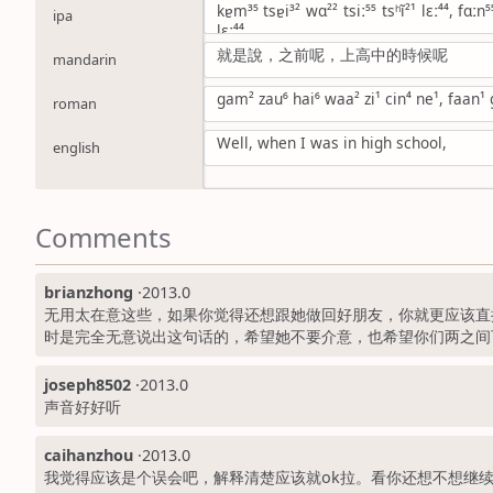
kɐm³⁵ tsɐi³² wɑ²² tsiː⁵⁵ tsʰĩ²¹ lɛː⁴⁴, fɑːn
ipa
lɛː⁴⁴
就是說，之前呢，上高中的時候呢
mandarin
gam² zau⁶ hai⁶ waa² zi¹ cin⁴ ne¹, faan¹ 
roman
Well, when I was in high school,
english
Comments
brianzhong
·
2013.0
无用太在意这些，如果你觉得还想跟她做回好朋友，你就更应该直
时是完全无意说出这句话的，希望她不要介意，也希望你们两之间
joseph8502
·
2013.0
声音好好听
caihanzhou
·
2013.0
我觉得应该是个误会吧，解释清楚应该就ok拉。看你还想不想继