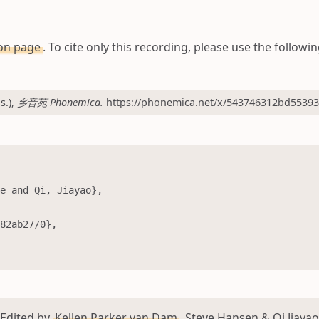
ion page
. To cite only this recording, please use the followin
s.),
乡音苑 Phonemica.
https://phonemica.net/x/543746312bd553930
Edited by
Kellen Parker van Dam
, Steve Hansen & Qi Jiayao