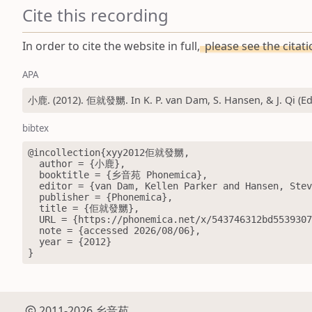
Cite this recording
In order to cite the website in full,
please see the citat
APA
小鹿. (2012). 佢就發嬲. In K. P. van Dam, S. Hansen, & J. Qi (Ed
bibtex
@incollection{xyy2012佢就發嬲,

  author = {小鹿},

  booktitle = {乡音苑 Phonemica},

  editor = {van Dam, Kellen Parker and Hansen, Steve and Qi, Jiayao},

  publisher = {Phonemica},

  title = {佢就發嬲},

  URL = {https://phonemica.net/x/543746312bd553930782ab27/0},

  note = {accessed 2026/08/06},

  year = {2012}

}
2011-2026 乡音苑