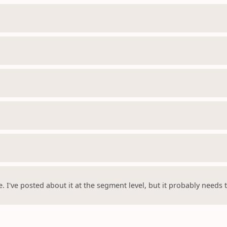
e. I've posted about it at the segment level, but it probably need