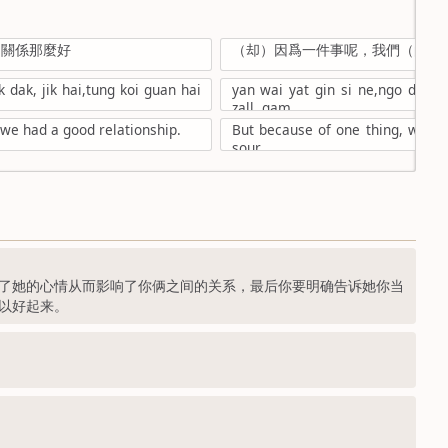
的關係那麼好
（却）因爲一件事呢，我們（的）
 dak, jik hai,tung koi guan hai
yan wai yat gin si ne,ngo dei z
zall, gam
t we had a good relationship.
But because of one thing, we jus
sour.
了她的心情从而影响了你俩之间的关系，最后你要明确告诉她你当
以好起来。