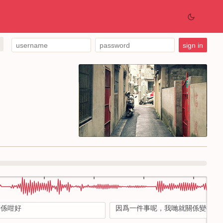
關係咁好
因爲一件事呢，我哋就關係變得唔