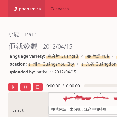
phonemica
search
小鹿
 1991 f
佢就發嬲
 2012/04/15
language variety:
廣府片 Guǎngfǔ
粵語 Yuè
location:
广州市 Guǎngzhōu City
广东省 Guǎngdōn
uploaded by:
patkaiist 2012/04/15
0:00.00
/
0:00.00
噉就係話，之前呢，返高中嗰時呢，
default