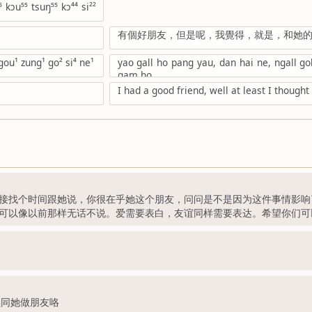
⁵⁵ kɔu⁵⁵ tsuŋ⁵⁵ kɔ⁴⁴ si²²
有個好朋友，但是呢，我覺得，就是，和她
gou¹ zung¹ go² si⁴ ne¹
yao gall ho pang yau, dan hai ne, ngall gok
gam ho
I had a good friend, well at least I though
接找个时间跟她说，你很在乎她这个朋友，问问是不是因为这件事情影响
可以像以前那样无话不说。爱需要表白，友谊同样需要表达。希望你们可
续同她做朋友咯