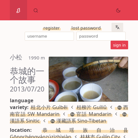
register
lost password
小松
 1990 m
恭城的一
个故事
2013/07/20
language
variety:
桂北小片 Guìběi
桂柳片 Guìliǔ
西
南官話 SW Mandarin
官話 Mandarin
漢語系 Sinitic
漢藏語系 Sino-Tibetan
location:
恭城瑶族自治县
Gōngchéngyáozúzìzhìxiàn
桂林市 Guìlín City